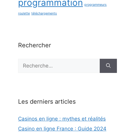
programmation
programmeurs
roulette
téléchargements
Rechercher
Rechercher :
Les derniers articles
Casinos en ligne : mythes et réalités
Casino en ligne France : Guide 2024