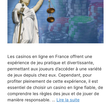
Les casinos en ligne en France offrent une
expérience de jeu pratique et divertissante,
permettant aux joueurs d’accéder à une variété
de jeux depuis chez eux. Cependant, pour
profiter pleinement de cette expérience, il est
essentiel de choisir un casino en ligne fiable, de
comprendre les règles des jeux et de jouer de
manière responsable. …
Lire la suite