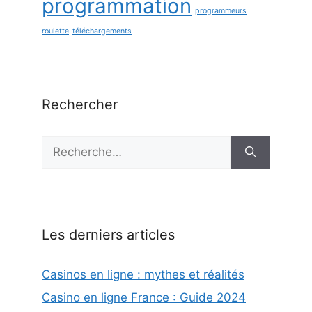
programmation
programmeurs
roulette
téléchargements
Rechercher
Rechercher :
Les derniers articles
Casinos en ligne : mythes et réalités
Casino en ligne France : Guide 2024